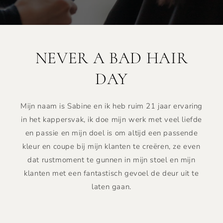
NEVER A BAD HAIR
DAY
Mijn naam is Sabine en ik heb ruim 21 jaar ervaring
in het kappersvak, ik doe mijn werk met veel liefde
en passie en mijn doel is om altijd een passende
kleur en coupe bij mijn klanten te creëren, ze even
dat rustmoment te gunnen in mijn stoel en mijn
klanten met een fantastisch gevoel de deur uit te
laten gaan.