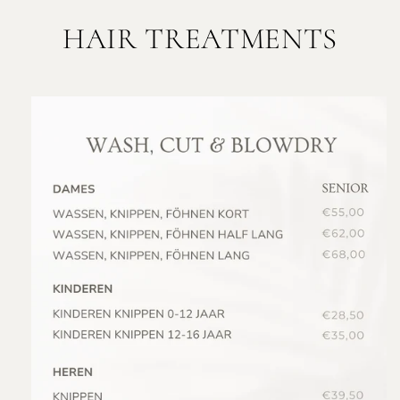
HAIR TREATMENTS