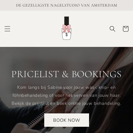
Meteen
DE GEZELLIGSTE NAGELSTUDIO VAN AMSTERDAM
naar de
content
Winkelwa
PRICELIST & BOOKINGS
Kom langs bij Sabine voor jouw was-, knip- en
föhnbehandeling of voor het verven van jouw haar.
Bekijk de prijslijst en boek online jouw behandeling.
BOOK NOW