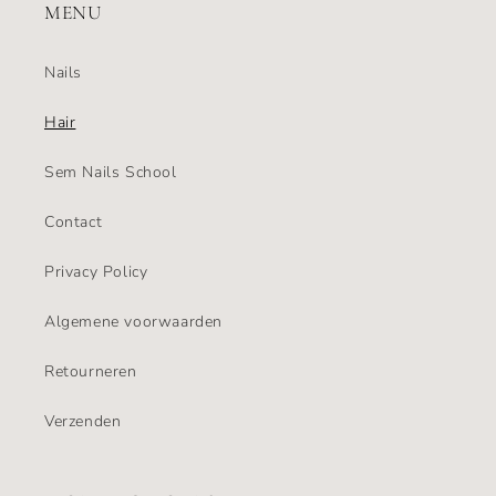
MENU
Nails
Hair
Sem Nails School
Contact
Privacy Policy
Algemene voorwaarden
Retourneren
Verzenden