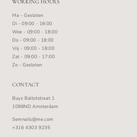
WORKING HOURS
Ma - Gesloten
Di - 09:00 - 18:00
Woe - 09:00 - 18:00
Do - 09:00 - 18:00
Vrij - 09:00 - 18:00
Zat - 09:00 - 17:00
Zo - Gesloten
CONTACT
Buys Ballotstraat 1
1098ND Amsterdam
Semnails@me.com
+316 4303 9235