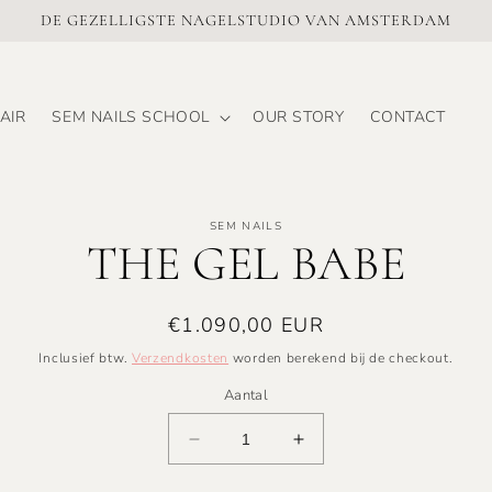
DE GEZELLIGSTE NAGELSTUDIO VAN AMSTERDAM
AIR
SEM NAILS SCHOOL
OUR STORY
CONTACT
SEM NAILS
 naar
THE GEL BABE
nformatie
Normale
€1.090,00 EUR
prijs
Inclusief btw.
Verzendkosten
worden berekend bij de checkout.
Aantal
Aantal
Aantal
verlagen
verhogen