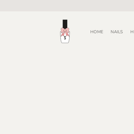
Meteen
naar de
content
HOME
NAILS
H
Ga direct
producti