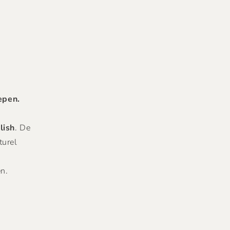
epen.
lish
. De
turel
en.