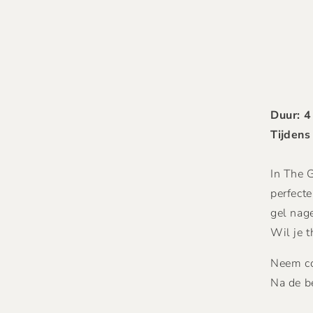
Duur: 4
Tijdens
In The 
perfecte
gel nage
Wil je t
Neem co
Na de be