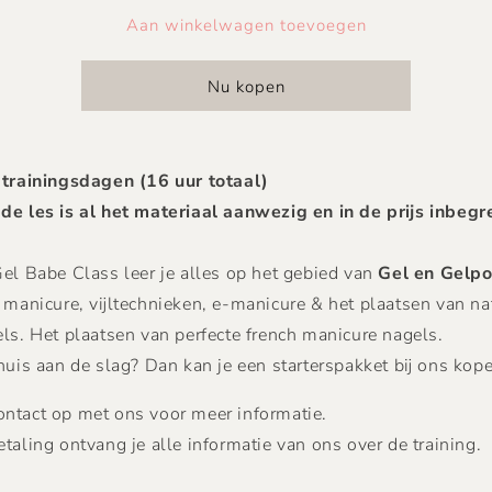
voor
voor
Aan winkelwagen toevoegen
THE
THE
GEL
GEL
BABE
BABE
Nu kopen
 trainingsdagen (16 uur totaal)
 de les is al het materiaal aanwezig en in de prijs inbegr
Gel Babe Class leer je alles op het gebied van
Gel en Gelpo
 manicure, vijltechnieken, e-manicure & het plaatsen van na
ls. Het plaatsen van perfecte french manicure nagels.
huis aan de slag? Dan kan je een starterspakket bij ons kop
ntact op met ons voor meer informatie.
taling ontvang je alle informatie van ons over de training.